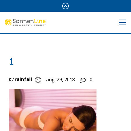
1
by
rainfall
aug. 29, 2018
0