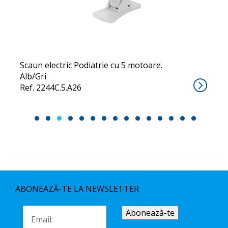
CUBO 5
Scaun electric Podiatrie cu 5 motoare.
Alb/Gri
Ref. 2244C.5.A26
1
2
3
4
5
6
7
8
9
10
11
12
13
14
15
ABONEAZĂ-TE LA NEWSLETTER