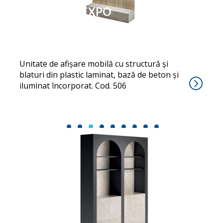
NATURAL EXPO
Unitate de afișare mobilă cu structură și
blaturi din plastic laminat, bază de beton și
iluminat încorporat. Cod. 506
1
2
3
4
5
6
7
8
9