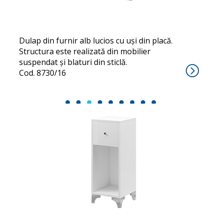
Dulap din furnir alb lucios cu uși din placă.
Structura este realizată din mobilier
suspendat și blaturi din sticlă.
Cod. 8730/16
1
2
3
4
5
6
7
8
9
BRAD