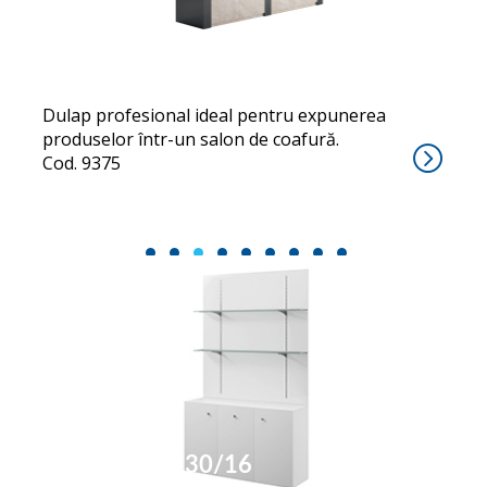
ALLURE
Dulap profesional ideal pentru expunerea
produselor într-un salon de coafură.
Cod. 9375
1
2
3
4
5
6
7
8
9
MOBILI 8730/16