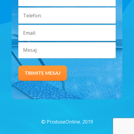
©
ProduseOnline. 2019