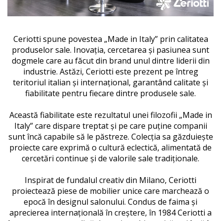
Ceriotti spune povestea „Made in Italy” prin calitatea
produselor sale.
Inovația, cercetarea și pasiunea sunt
dogmele care au făcut din brand unul dintre liderii din
industrie.
Astăzi, Ceriotti este prezent pe întreg
teritoriul italian și internațional, garantând calitate și
fiabilitate pentru fiecare dintre produsele sale.
Această fiabilitate este rezultatul unei filozofii „Made in
Italy” care dispare treptat și pe care puține companii
sunt încă capabile să le păstreze.
Colecția sa găzduiește
proiecte care exprimă o cultură eclectică, alimentată de
cercetări continue și de valorile sale tradiționale.
Inspirat de fundalul creativ din Milano, Ceriotti
proiectează piese de mobilier unice care marchează o
epocă în designul salonului.
Condus de faima și
aprecierea internațională în creștere, în 1984 Ceriotti a