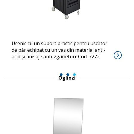
OZZY
Ucenic cu un suport practic pentru uscător
de păr echipat cu un vas din material anti-
acid și finisaje anti-zgârieturi. Cod. 7272
1
2
3
Oglinzi