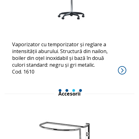
VICTOR
Vaporizator cu temporizator și reglare a
intensității aburului. Structură din nailon,
boiler din oțel inoxidabil și bază în două
culori standard: negru și gri metalic.
Cod. 1610
1
2
3
4
Accesorii