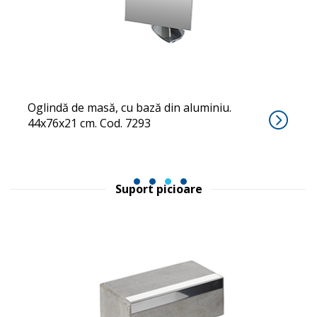
TENDER
Oglindă de masă, cu bază din aluminiu.
44x76x21 cm. Cod. 7293
1
2
3
4
Suport picioare