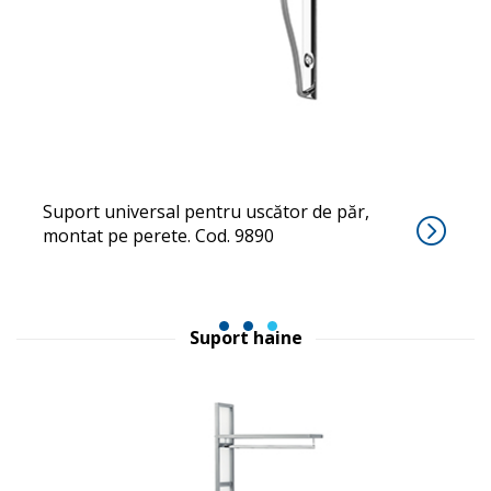
PORTAPHON
Suport universal pentru uscător de păr,
montat pe perete. Cod. 9890
1
2
3
Suport haine