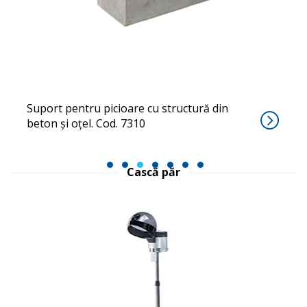
POGGIAPIEDI 7310
Suport pentru picioare cu structură din
beton și oțel. Cod. 7310
1
2
3
4
5
6
7
Cască păr