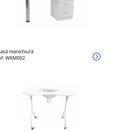
DIGIT
asă manichiură
ef. WKM002
PALMAR