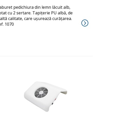
aburet pedichiura din lemn lăcuit alb,
otat cu 2 sertare. Tapițerie PU albă, de
naltă calitate, care ușurează curățarea.
ef. 1070
ABSOR