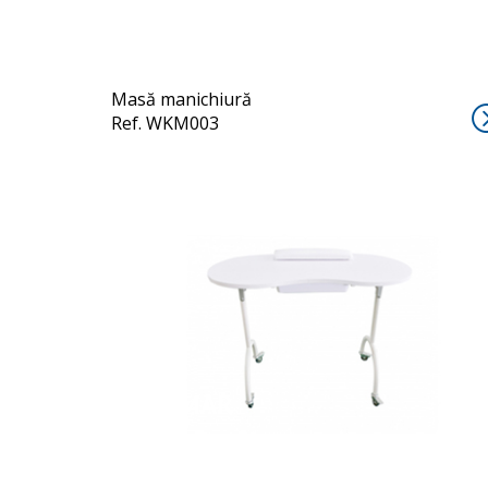
Masă manichiură
Ref. WKM003
PALMAR