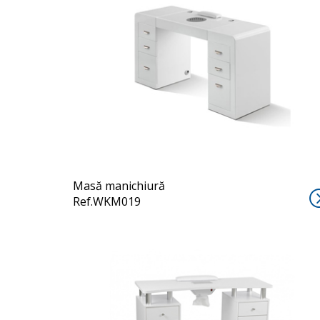
OLLIC
Masă manichiură
Ref.WKM019