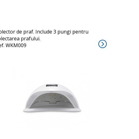
olector de praf. Include 3 pungi pentru
olectarea prafului.
ef. WKM009
UVLED-DRY