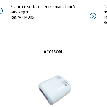
Scaun cu sertare pentru manichiură.
T
Alb/Negru
d
Ref. WKM005
î
R
ACCESORII
UV-DRY