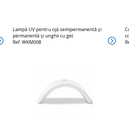
Lampă UV pentru ojă semipermanentă și
C
permanentă și unghii cu gel.
c
Ref. WKM008
R
UVLED-DRY