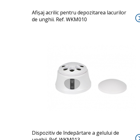
Afișaj acrilic pentru depozitarea lacurilor
de unghii. Ref. WKM010
RID
Dispozitiv de îndepărtare a gelului de
unghii. Ref. WKM013