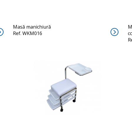
Masă manichiură
M
Ref. WKM016
c
R
BREVIS