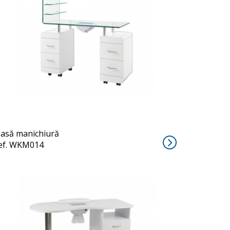
PEZI
asă manichiură
ef. WKM014