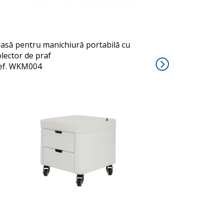
asă pentru manichiură portabilă cu
olector de praf
ef. WKM004
COSY