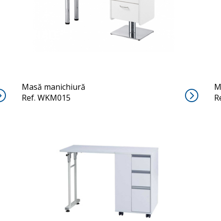
HALE
Masă manichiură
M
Ref. WKM015
R
PLEX