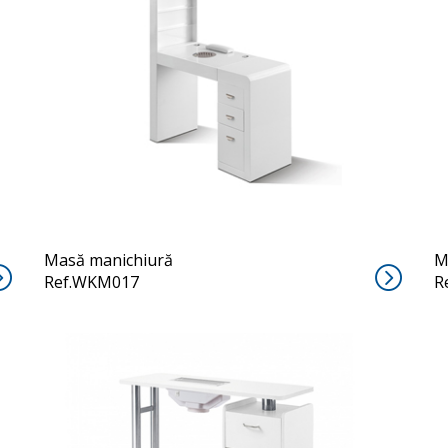
NIMI
Masă manichiură
M
Ref.WKM017
R