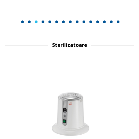
1
2
3
4
5
6
7
8
9
10
11
12
13
14
15
Sterilizatoare
TERMOSEPT