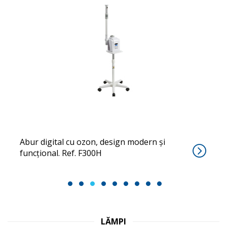
CROMO
Abur digital cu ozon, design modern și
funcțional. Ref. F300H
1
2
3
4
5
6
7
8
9
LĂMPI