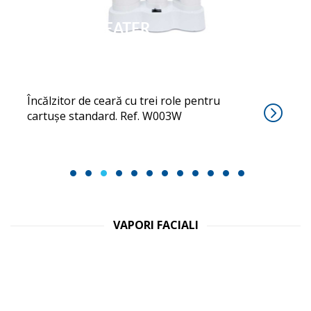
TRIPLEHEATER
Încălzitor de ceară cu trei role pentru
cartușe standard. Ref. W003W
1
2
3
4
5
6
7
8
9
10
11
12
VAPORI FACIALI