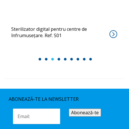
Sterilizator digital pentru centre de
înfrumusețare. Ref. S01
1
2
3
4
5
6
7
8
9
ABONEAZĂ-TE LA NEWSLETTER