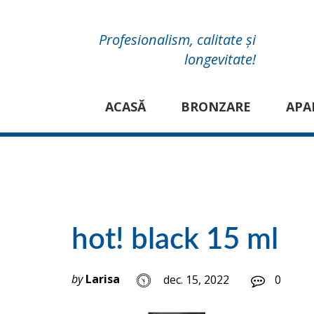
Profesionalism, calitate și
longevitate!
ACASĂ
BRONZARE
APA
hot! black 15 ml
by
Larisa
dec. 15, 2022
0