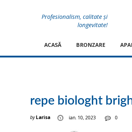
Profesionalism, calitate și
longevitate!
ACASĂ
BRONZARE
APA
repe biologht brig
by
Larisa
ian. 10, 2023
0