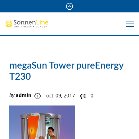
megaSun Tower pureEnergy
T230
by
admin
oct. 09, 2017
0