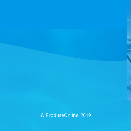
©
ProduseOnline. 2019