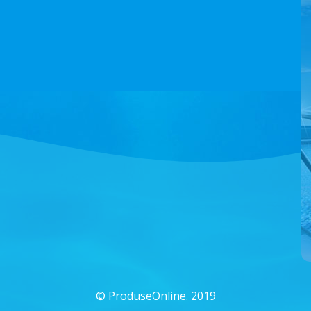
©
ProduseOnline. 2019