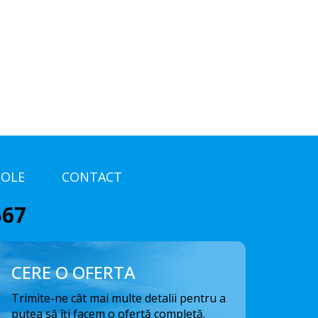
COLE
CONTACT
567
CERE O OFERTA
Trimite-ne cât mai multe detalii pentru a
putea să îți facem o ofertă completă.