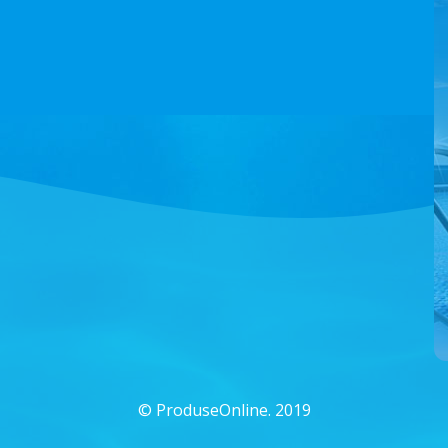
©
ProduseOnline. 2019