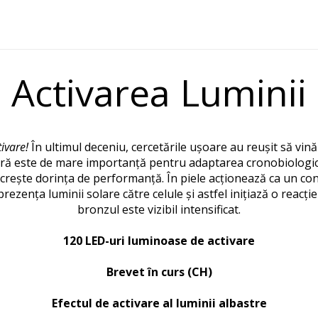
Activarea Luminii
tivare!
În ultimul deceniu, cercetările ușoare au reușit să vină
ră este de mare importanță pentru adaptarea cronobiologică
 crește dorința de performanță.
În piele acționează ca un co
ezența luminii solare către celule și astfel inițiază o reacți
bronzul este vizibil intensificat.
120 LED-uri luminoase de activare
Brevet în curs (CH)
Efectul de activare al luminii albastre