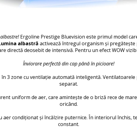
 albastre!
Ergoline Prestige Bluevision este primul model ca
Lumina albastră
activează întregul organism și pregătește 
e directă deosebit de intensivă.
Pentru un efect WOW vizibi
Înviorare perfectă
din cap până în picioare!
e în 3 zone cu ventilație automată inteligentă.
Ventilatoarele 
separat.
curent uniform de aer, care amintește de o briză rece de mare
oricând.
er condiționat și încălzire puternice.
În interiorul închis,
constant.