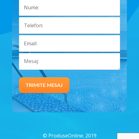
©
ProduseOnline. 2019