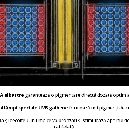
VA albastre
garantează o pigmentare directă dozată optim a f
e
4 lămpi speciale UVB galbene
formează noi pigmenți de cul
fața și decolteul în timp ce vă bronzați și stimulează aportul de
catifelată.