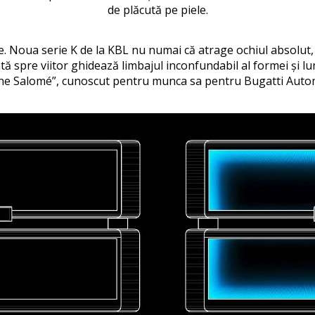
de plăcută pe piele.
. Noua serie K de la KBL nu numai că atrage ochiul absolut, ci
tată spre viitor ghidează limbajul inconfundabil al formei și lu
ne Salomé”, cunoscut pentru munca sa pentru Bugatti Auto