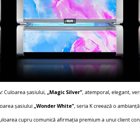
v:
Culoarea șasiului,
„Magic Silver”
, atemporal, elegant, versa
oarea șasiului
„Wonder White”
, seria K creează o ambianță 
 culoarea cupru comunică afirmația premium a unui client con