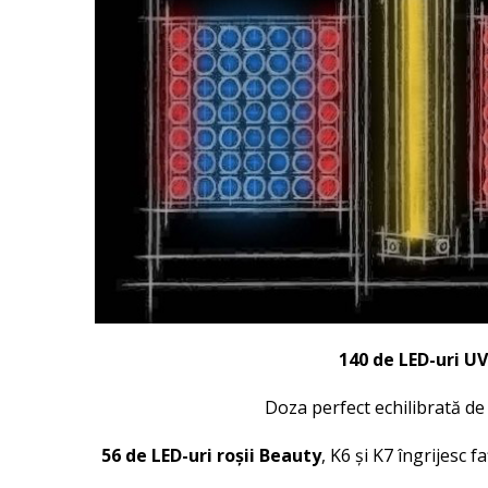
140 de LED-uri U
Doza perfect echilibrată d
56 de LED-uri roșii Beauty
, K6 și K7 îngrijesc 