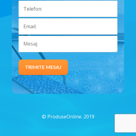
©
ProduseOnline. 2019