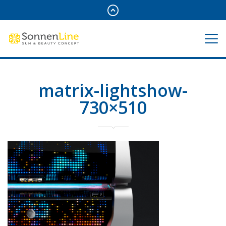
matrix-lightshow-
730×510