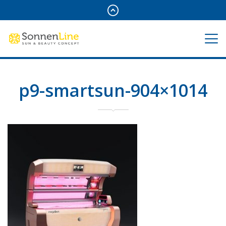
p9-smartsun-904×1014