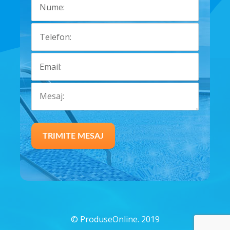
©
ProduseOnline. 2019