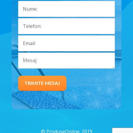
©
ProduseOnline. 2019