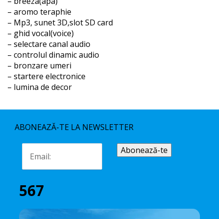
– breeza(apa)
– aromo teraphie
– Mp3, sunet 3D,slot SD card
– ghid vocal(voice)
– selectare canal audio
– controlul dinamic audio
– bronzare umeri
– startere electronice
– lumina de decor
ABONEAZĂ-TE LA NEWSLETTER
567