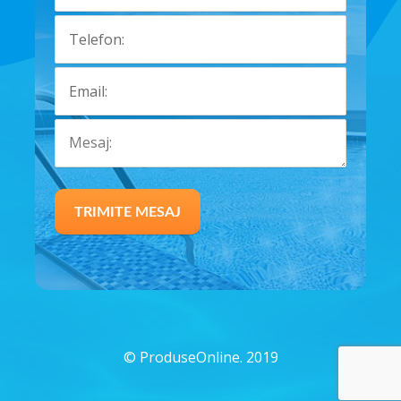
©
ProduseOnline. 2019