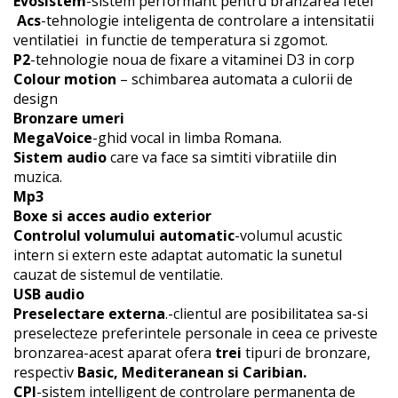
Evosistem
-sistem performant pentru branzarea fetei
Acs
-tehnologie inteligenta de controlare a intensitatii
ventilatiei in functie de temperatura si zgomot.
P2
-tehnologie noua de fixare a vitaminei D3 in corp
Colour motion
– schimbarea automata a culorii de
design
Bronzare umeri
MegaVoice
-ghid vocal in limba Romana.
Sistem audio
care va face sa simtiti vibratiile din
muzica.
Mp3
Boxe si acces audio exterior
Controlul volumului automatic
-volumul acustic
intern si extern este adaptat automatic la sunetul
cauzat de sistemul de ventilatie.
USB audio
Preselectare externa
.-clientul are posibilitatea sa-si
preselecteze preferintele personale in ceea ce priveste
bronzarea-acest aparat ofera
trei
tipuri de bronzare,
respectiv
Basic, Mediteranean si Caribian.
CPI
-sistem intelligent de controlare permanenta de