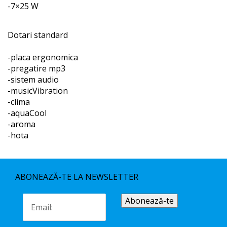
-7×25 W
Dotari standard
-placa ergonomica
-pregatire mp3
-sistem audio
-musicVibration
-clima
-aquaCool
-aroma
-hota
ABONEAZĂ-TE LA NEWSLETTER