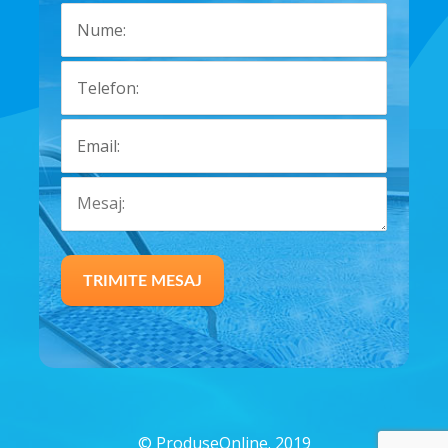
©
ProduseOnline. 2019