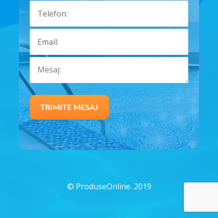
©
ProduseOnline. 2019