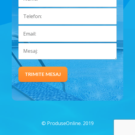
©
ProduseOnline. 2019