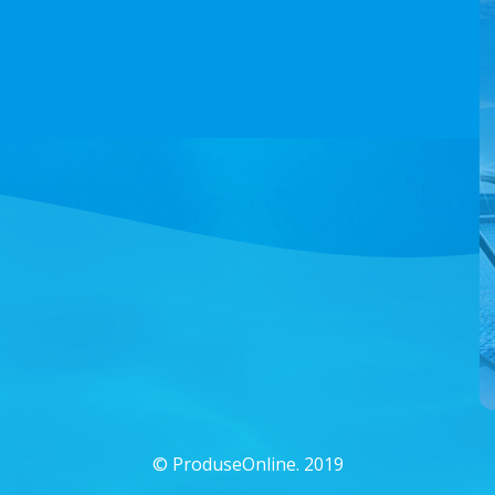
©
ProduseOnline. 2019