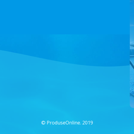
©
ProduseOnline. 2019