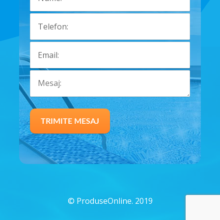
©
ProduseOnline. 2019