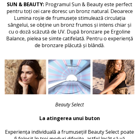
SUN & BEAUTY:
Programul Sun & Beauty este perfect
pentru toți cei care doresc un bronz natural. Deoarece
Lumina roșie de frumusețe stimulează circulația
sângelui, se obține un bronz frumos și intens chiar și
cu o doză scăzută de UV. După bronzare pe Ergoline
Balance, pielea se simte catifelată. Pentru o experiență
de bronzare plăcută și blândă.
Beauty Select
La atingerea unui buton
Experiența individuală a frumuseții!
Beauty Select poate
fi folosit în trei moduri diferite, astfel încât să vă