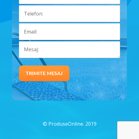
©
ProduseOnline. 2019