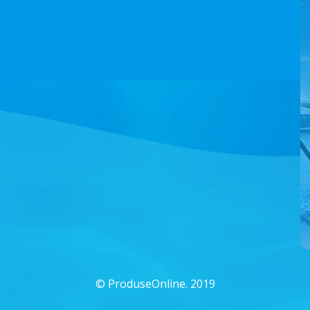
©
ProduseOnline. 2019