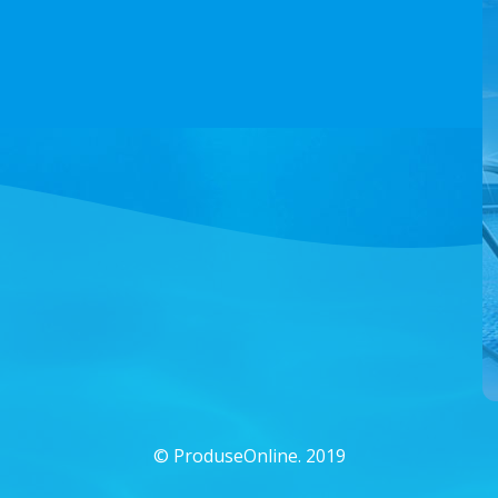
©
ProduseOnline. 2019