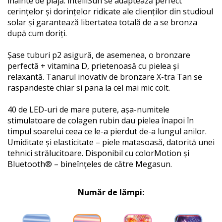
înainte de plajă. intelliSun se adaptează perfect
cerințelor și dorințelor ridicate ale clienților din studioul
solar și garantează libertatea totală de a se bronza
după cum doriți.
Șase tuburi p2 asigură, de asemenea, o bronzare
perfectă + vitamina D, prietenoasă cu pielea și
relaxantă. Tanarul inovativ de bronzare X-tra Tan se
raspandeste chiar si pana la cel mai mic colt.
40 de LED-uri de mare putere, așa-numitele
stimulatoare de colagen rubin dau pielea înapoi în
timpul soarelui ceea ce le-a pierdut de-a lungul anilor.
Umiditate și elasticitate – piele matasoasă, datorită unei
tehnici strălucitoare. Disponibil cu colorMotion și
Bluetooth® – bineînțeles de către Megasun.
Număr de lămpi: