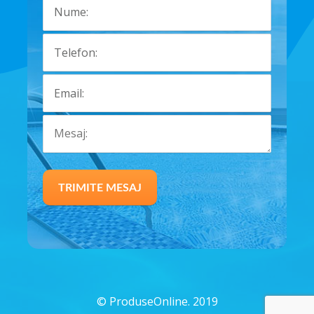
©
ProduseOnline. 2019