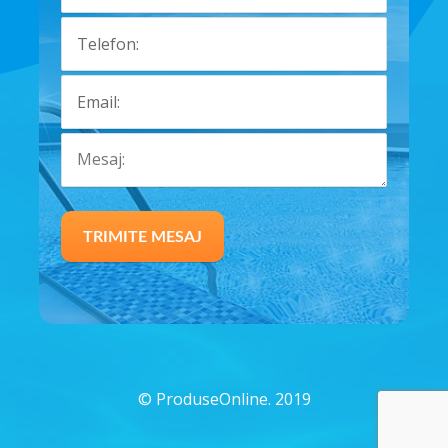
©
ProduseOnline. 2019