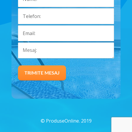
©
ProduseOnline. 2019