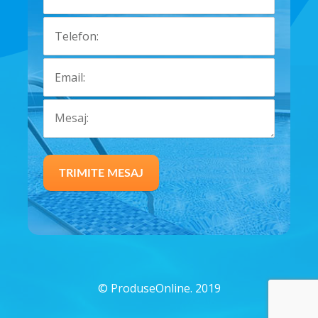
©
ProduseOnline. 2019