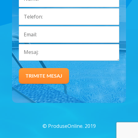
©
ProduseOnline. 2019