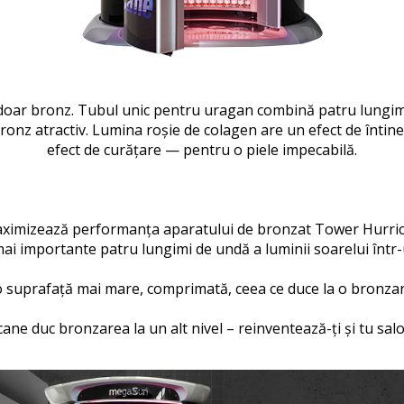
doar bronz.
Tubul unic pentru uragan combină patru lungim
ronz atractiv.
Lumina roșie de colagen are un efect de întineri
efect de curățare — pentru o piele impecabilă.
aximizează performanța aparatului de bronzat Tower Hurricai
 mai importante patru lungimi de undă a luminii soarelui într
o suprafață mai mare, comprimată, ceea ce duce la o bronzare
ane duc bronzarea la un alt nivel – reinventează-ți și tu sal