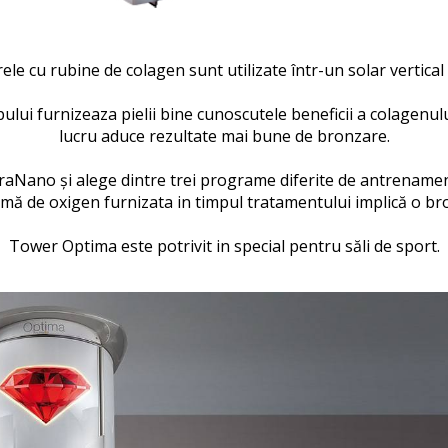
le cu rubine de colagen sunt utilizate într-un solar verti
lui furnizeaza pielii bine cunoscutele beneficii a colagenul
lucru aduce rezultate mai bune de bronzare.
braNano și alege dintre trei programe diferite de antrenament
mă de oxigen furnizata in timpul tratamentului implică o br
Tower Optima este potrivit in special pentru săli de sport.