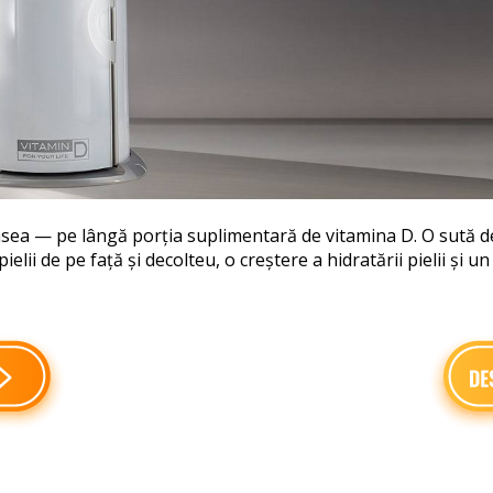
tasea — pe lângă porția suplimentară de vitamina D. O sută
elii de pe față și decolteu, o creștere a hidratării pielii și u