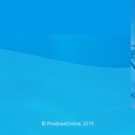
©
ProduseOnline. 2019