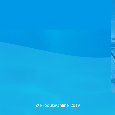
©
ProduseOnline. 2019