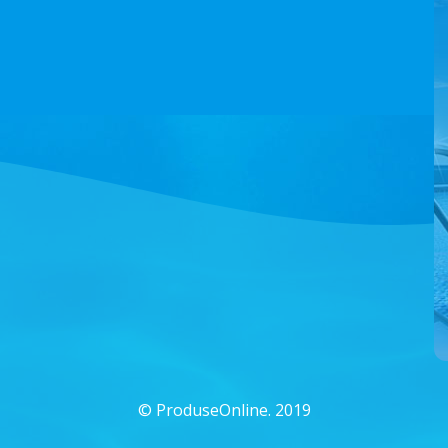
©
ProduseOnline. 2019