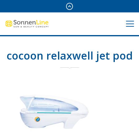
cocoon relaxwell jet pod