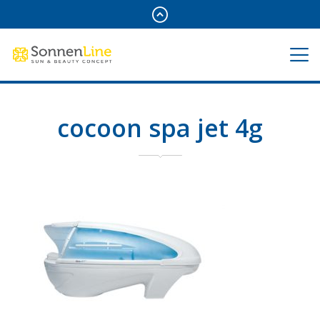
cocoon spa jet 4g