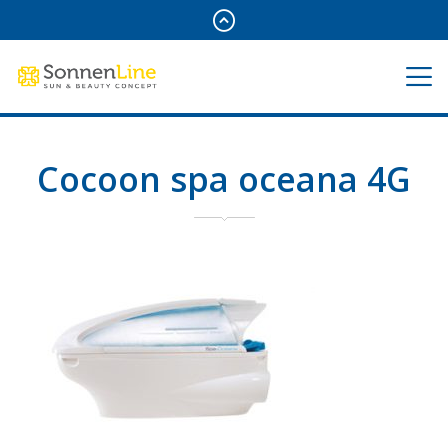
Cocoon spa oceana 4G