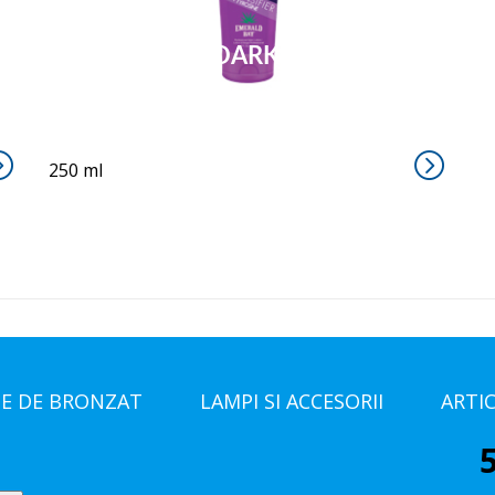
DEFINITELY DARK
250 ml
E DE BRONZAT
LAMPI SI ACCESORII
ARTI