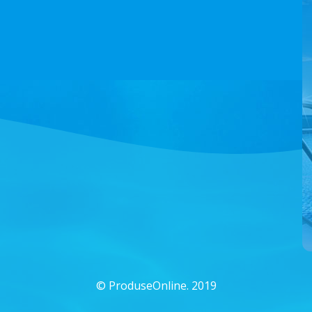
©
ProduseOnline. 2019